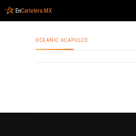
En
Cartelera.MX
OCEANIC ACAPULCO