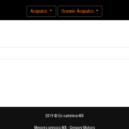
Acapulco
Oceanic Acapulco
2019 © En cartelera MX
Mejores precios MX
-
Gregory Motors