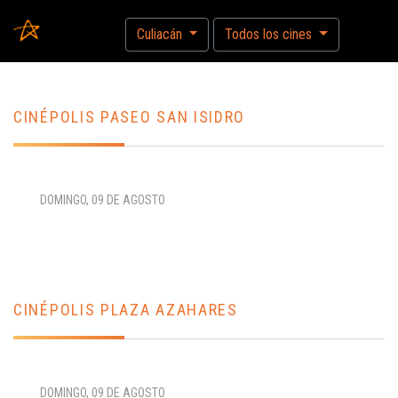
search
Culiacán
Todos los cines
CINÉPOLIS PASEO SAN ISIDRO
DOMINGO, 09 DE AGOSTO
CINÉPOLIS PLAZA AZAHARES
DOMINGO, 09 DE AGOSTO